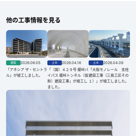
他の工事情報を見る
2026.06.05
2026.04.16
2026.04.09
建築
土木
土木
「アネシア ザ・セントラ
「（国）４２９号 榎峠バ
「大阪モノレール 支柱
ル」が竣工しました。
イパス 榎峠トンネル（仮
建設工事（三島工区その
称）建設工事」が竣工し
１）」が竣工しました。
ました。