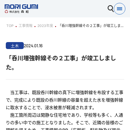
TOP
工事情報
2023年度
「呑川増強幹線その２工事」が竣工しまし
た。
2024.01.16
土木
「呑川増強幹線その２工事」が竣工しまし
た。
当工事は、既設呑川幹線の真下に増強幹線を布設する工事
で、完成により既設の呑川幹線の容量を超えた水を増強幹線
に取水することで、浸水被害が軽減されます。
施工箇所周辺は閑静な住宅地であり、学校等も多く、人通
りの多い中での施工となりました。そこで、近隣の皆様のご