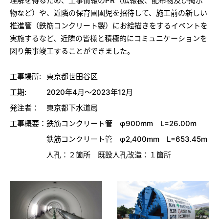
理解を得るため、工事情報のPR（広報板、配布物及び掲示
物など）や、近隣の保育園園児を招待して、施工前の新しい
推進管（鉄筋コンクリート製）にお絵描きをするイベントを
実施するなど、近隣の皆様と積極的にコミュニケーションを
図り無事竣工することができました。
工事場所:
東京都世田谷区
工期:
2020年4月～2023年12月
発注者：
東京都下水道局
工事概要：
鉄筋コンクリート管 φ900mm L=26.00m
鉄筋コンクリート管 φ2,400mm L=653.45m
人孔：２箇所 既設人孔改造：１箇所