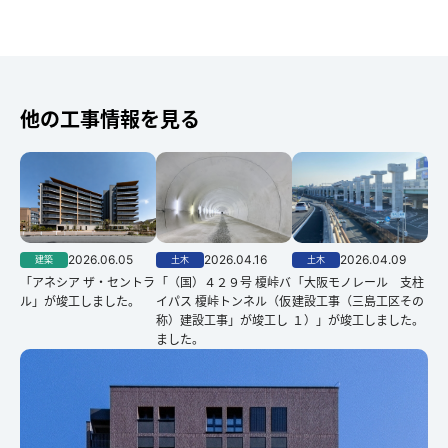
他の工事情報を見る
2026.06.05
2026.04.16
2026.04.09
建築
土木
土木
「アネシア ザ・セントラ
「（国）４２９号 榎峠バ
「大阪モノレール 支柱
ル」が竣工しました。
イパス 榎峠トンネル（仮
建設工事（三島工区その
称）建設工事」が竣工し
１）」が竣工しました。
ました。