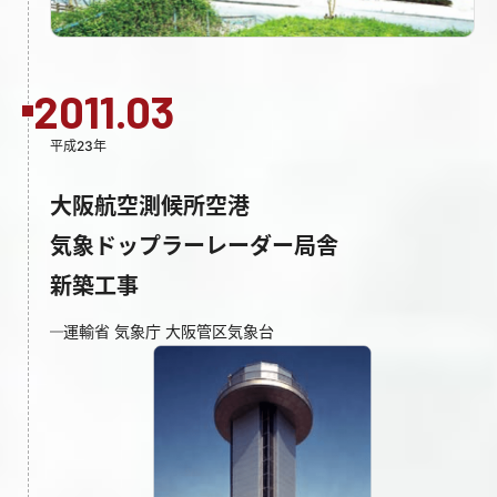
2011.03
平成23年
大阪航空測候所空港
気象ドップラーレーダー局舎
新築工事
運輸省 気象庁 大阪管区気象台