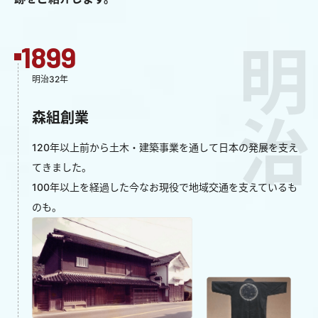
1899
明治
明治32年
森組創業
120年以上前から⼟⽊・建築事業を通して
⽇本の発展を⽀え
てきました。
100年以上を経過した今なお現役で地域交通を
⽀えているも
のも。