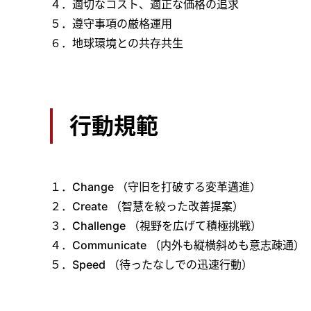
４．適切なコスト、適正な価格の追求
５．遵守事項の厳格運用
６．地球環境との共存共生
行動規範
１．Change （守旧を打破する変革邁進）
２．Create （智慧を絞った改善提案）
３．Challenge （視野を広げて積極挑戦）
４．Communicate （内外も縦横斜めも意志疎通）
５．Speed （待ったなしでの迅速行動）