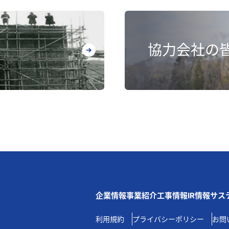
協力会社の
企業情報
事業紹介
⼯事情報
IR情報
サス
利⽤規約
プライバシーポリシー
お問