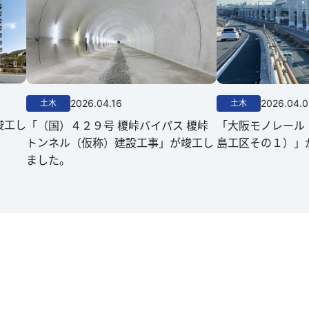
2026.04.16
2026.04.
土木
土木
竣工し
「（国）４２９号 榎峠バイパス 榎峠
「大阪モノレール
トンネル（仮称）建設工事」が竣工し
島工区その１）」
ました。