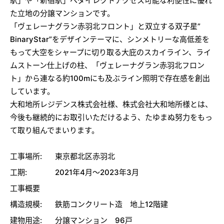
駅」や「新宿駅」へダイレクトアクセス可能な利便性に優れ
た立地の分譲マンションです。
「ヴェレーナグラン赤羽北フロント」と双立する双子星”
BinaryStar”をデザインテーマに、シンメトリーな高低差を
もって大空をシャープに切り取る大庇のスカイライン、ライ
ムストーン仕上げの柱、「ヴェレーナグラン赤羽北フロン
ト」から連なる約100mにも及ぶライン照明で存在感を創出
しています。
大和地所レジデンス株式会社様、株式会社大和地所様とは、
今後も継続的にお取引いただけるよう、たゆまぬ努力をもっ
て取り組んでまいります。
工事場所:
東京都北区赤羽北
工期:
2021年4月～2023年3月
工事概要
構造規模:
鉄筋コンクリート造 地上12階建
建物用途:
分譲マンション 96戸