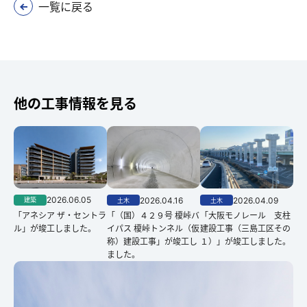
一覧に戻る
他の工事情報を見る
2026.06.05
2026.04.16
2026.04.09
建築
土木
土木
「アネシア ザ・セントラ
「（国）４２９号 榎峠バ
「大阪モノレール 支柱
ル」が竣工しました。
イパス 榎峠トンネル（仮
建設工事（三島工区その
称）建設工事」が竣工し
１）」が竣工しました。
ました。