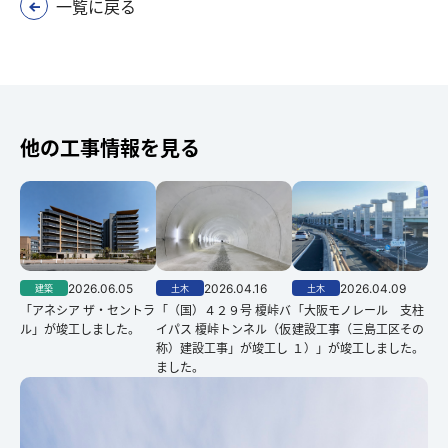
一覧に戻る
他の工事情報を見る
2026.06.05
2026.04.16
2026.04.09
建築
土木
土木
「アネシア ザ・セントラ
「（国）４２９号 榎峠バ
「大阪モノレール 支柱
ル」が竣工しました。
イパス 榎峠トンネル（仮
建設工事（三島工区その
称）建設工事」が竣工し
１）」が竣工しました。
ました。