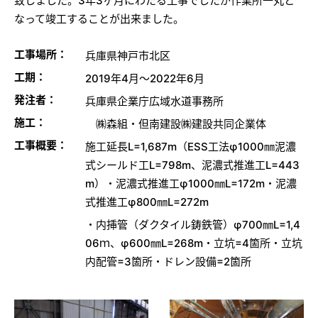
致しました。3年3ヶ月にわたる工事でしたが作業所一丸と
なって竣工することが出来ました。
工事場所：
兵庫県神戸市北区
工期：
2019年4月～2022年6月
発注者：
兵庫県企業庁広域水道事務所
施工：
㈱森組・但南建設㈱建設共同企業体
工事概要：
施工延長L=1,687m（ESS工法φ1000㎜泥濃
式シールド工L=798m、泥濃式推進工L=443
m）・泥濃式推進工φ1000㎜L=172m・泥濃
式推進工φ800㎜L=272m
・内挿管（ダクタイル鋳鉄管）φ700㎜L=1,4
06ｍ、φ600㎜L=268m・立坑=4箇所・立坑
内配管=3箇所・ドレン設備=2箇所