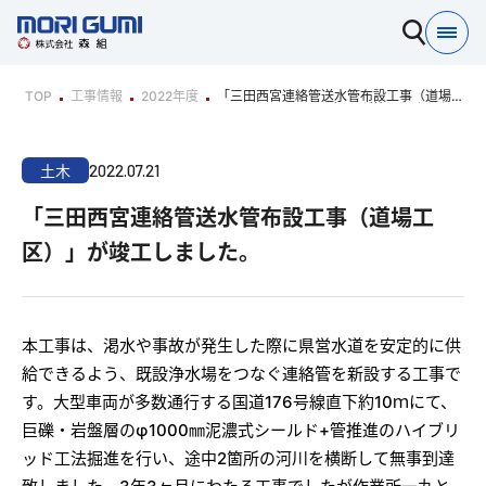
TOP
工事情報
2022年度
「三田西宮連絡管送水管布設工事（道場工
区）」が竣工しました。
2022.07.21
土木
「三田西宮連絡管送水管布設工事（道場工
区）」が竣工しました。
本工事は、渇水や事故が発生した際に県営水道を安定的に供
給できるよう、既設浄水場をつなぐ連絡管を新設する工事で
す。大型車両が多数通行する国道176号線直下約10ｍにて、
巨礫・岩盤層のφ1000㎜泥濃式シールド+管推進のハイブリ
ッド工法掘進を行い、途中2箇所の河川を横断して無事到達