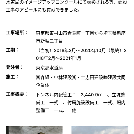
水道局のイメージアップコンクールにて表彰される等、建設
工事のアピールにも貢献できました。
工事場所：
東京都東村山市青葉町一丁目から埼玉県新座
市新堀二丁目
工期：
（当初）2018年2月～2020年10月（最終）2
018年2月～2021年1月
発注者：
東京都水道局
施工：
㈱森組・中林建設㈱・土志田建設㈱建設共同
企業体
工事概要：
トンネル内配管工： 3,440.9ｍ 、立坑整
備工 一式 、付属施設設備工 一式、場内
整備工 一式、 他