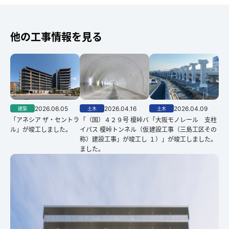
他の工事情報を見る
2026.06.05
2026.04.16
2026.04.09
建築
土木
土木
「アネシア ザ・セントラ
「（国）４２９号 榎峠バ
「大阪モノレール 支柱
ル」が竣工しました。
イパス 榎峠トンネル（仮
建設工事（三島工区その
称）建設工事」が竣工し
１）」が竣工しました。
ました。