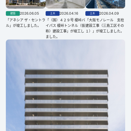
2026.06.05
2026.04.16
2026.04.09
建築
土木
土木
「アネシア ザ・セントラ
「（国）４２９号 榎峠バ
「大阪モノレール 支柱
ル」が竣工しました。
イパス 榎峠トンネル（仮
建設工事（三島工区その
称）建設工事」が竣工し
１）」が竣工しました。
ました。