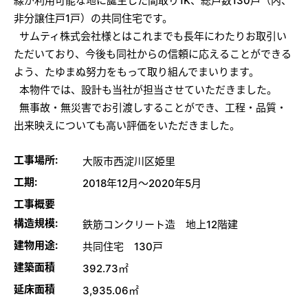
線が利用可能な地に誕生した間取り1K、総戸数130戸（内、
非分譲住戸1戸）の共同住宅です。
サムティ株式会社様とはこれまでも長年にわたりお取引い
ただいており、今後も同社からの信頼に応えることができる
よう、たゆまぬ努力をもって取り組んでまいります。
本物件では、設計も当社が担当させていただきました。
無事故・無災害でお引渡しすることができ、工程・品質・
出来映えについても高い評価をいただきました。
工事場所:
大阪市西淀川区姫里
工期:
2018年12月～2020年5月
工事概要
構造規模:
鉄筋コンクリート造 地上12階建
建物用途:
共同住宅 130戸
建築面積
392.73㎡
延床面積
3,935.06㎡