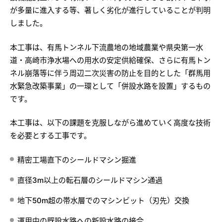
が多量に進入する等、著しく劣化が進行していることが判明
しました。
本工事は、有馬トンネル下流農地の地域農業や県央第一水
道・高崎市浄水場への用水の安定供給確保、さらに有馬トン
ネル崩落等に伴う周辺二次災害の防止を目的とした「群馬用
水緊急改築事業」の一環として「併設水路を設置」するもの
です。
本工事は、以下の課題を克服しながら進めていく高度な技術
を必要とする工事です。
精密工場直下のシールドマシン掘進
直径3m以上の転石層のシールドマシン通過
地下50m超の帯水層でのマシンビット（刃先）交換
運用中の既設水路への新設水路の接合